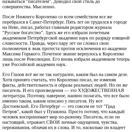
называться "писателем". Доводил свой стиль до
совершенства. Мысленно.
После Нижнего Короленко со всем семейством все же
перебрался в Санкт-Петербург. Пять лет он трудился в городе
на Неве, писал, работал главным редактором журнала
"Русское богатство". Здесь же его избрали почетным
академиком Петербургской академии наук по разряду изящной
словесности. Правда, через пару лет он сложил свои
полномочия в знак протеста против исключения из академии
Максима Горького. Почетное звание вернулось к Короленко
лишь после Революции. Его вновь избрали академиком теперь
уже Российской академии наук.
Его Глазов всё же не так натурален, каким был на самом деле.
Хотя принято считать, что Короленко писал, не изменяя
факты, действительность и образы реальных людей. Но он же
писатель. И его произведения — это ХУДОЖЕСТВЕННАЯ
литература. Поэтому, наверное, наивно полагать, что все было
именно таким, каким описано у писателя. Ну вот
Достоевский. Его Петербург — это совсем не тот "Град
Петров", какой был у Пушкина. Просто потому, что каждый
человек воспринимает мир по-разному. Писатель, если он
настоящий, отражает СВОИ личные ощущения, чувства,
переживания, облачая их в слова. И то, насколько он владеет