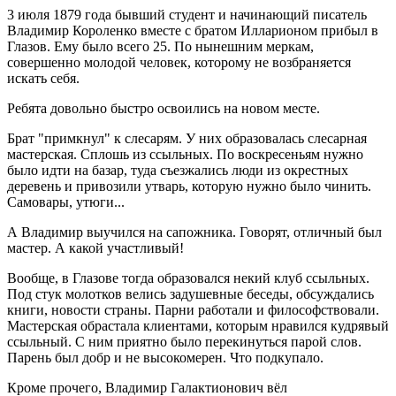
3 июля 1879 года бывший студент и начинающий писатель
Владимир Короленко вместе с братом Илларионом прибыл в
Глазов. Ему было всего 25. По нынешним меркам,
совершенно молодой человек, которому не возбраняется
искать себя.
Ребята довольно быстро освоились на новом месте.
Брат "примкнул" к слесарям. У них образовалась слесарная
мастерская. Сплошь из ссыльных. По воскресеньям нужно
было идти на базар, туда съезжались люди из окрестных
деревень и привозили утварь, которую нужно было чинить.
Самовары, утюги...
А Владимир выучился на сапожника. Говорят, отличный был
мастер. А какой участливый!
Вообще, в Глазове тогда образовался некий клуб ссыльных.
Под стук молотков велись задушевные беседы, обсуждались
книги, новости страны. Парни работали и философствовали.
Мастерская обрастала клиентами, которым нравился кудрявый
ссыльный. С ним приятно было перекинуться парой слов.
Парень был добр и не высокомерен. Что подкупало.
Кроме прочего, Владимир Галактионович вёл