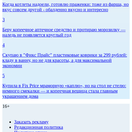
Когда котлеты надоели, готовлю праженки: тоже из фарша, но
вкус совсем другой - обалденно вкусно и интересно
3
Беру копеечное аптечное средство и протираю морозилку —
наледь не появляется круглый год
4
Скупаю в "Фикс Прайс" пластиковые коврики за 299 рублей:
кладу в ванну, но не для красоты, а для максимальной
экономии
5
Купила в Fix Price мраморную «каплю», но на стол не стелю:
немного смекалки — и копеечная вещица стала главным
украшением дома
16+
Заказать рекламу
Редакционная политика