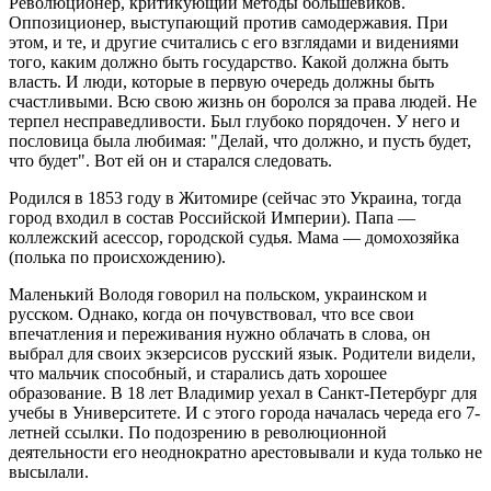
Революционер, критикующий методы большевиков.
Оппозиционер, выступающий против самодержавия. При
этом, и те, и другие считались с его взглядами и видениями
того, каким должно быть государство. Какой должна быть
власть. И люди, которые в первую очередь должны быть
счастливыми. Всю свою жизнь он боролся за права людей. Не
терпел несправедливости. Был глубоко порядочен. У него и
пословица была любимая: "Делай, что должно, и пусть будет,
что будет". Вот ей он и старался следовать.
Родился в 1853 году в Житомире (сейчас это Украина, тогда
город входил в состав Российской Империи). Папа —
коллежский асессор, городской судья. Мама — домохозяйка
(полька по происхождению).
Маленький Володя говорил на польском, украинском и
русском. Однако, когда он почувствовал, что все свои
впечатления и переживания нужно облачать в слова, он
выбрал для своих экзерсисов русский язык. Родители видели,
что мальчик способный, и старались дать хорошее
образование. В 18 лет Владимир уехал в Санкт-Петербург для
учебы в Университете. И с этого города началась череда его 7-
летней ссылки. По подозрению в революционной
деятельности его неоднократно арестовывали и куда только не
высылали.