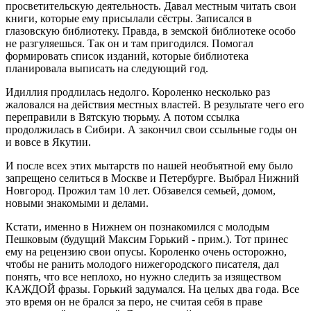
просветительскую деятельность. Давал местным читать свои
книги, которые ему присылали сёстры. Записался в
глазовскую библиотеку. Правда, в земской библиотеке особо
не разгуляешься. Так он и там пригодился. Помогал
формировать список изданий, которые библиотека
планировала выписать на следующий год.
Идиллия продлилась недолго. Короленко несколько раз
жаловался на действия местных властей. В результате чего его
переправили в Вятскую тюрьму. А потом ссылка
продолжилась в Сибири. А закончил свои ссыльные годы он
и вовсе в Якутии.
И после всех этих мытарств по нашей необъятной ему было
запрещено селиться в Москве и Петербурге. Выбрал Нижний
Новгород. Прожил там 10 лет. Обзавелся семьей, домом,
новыми знакомыми и делами.
Кстати, именно в Нижнем он познакомился с молодым
Пешковым (будущий Максим Горький - прим.). Тот принес
ему на рецензию свои опусы. Короленко очень осторожно,
чтобы не ранить молодого нижегородского писателя, дал
понять, что все неплохо, но нужно следить за изяществом
КАЖДОЙ фразы. Горький задумался. На целых два года. Все
это время он не брался за перо, не считая себя в праве