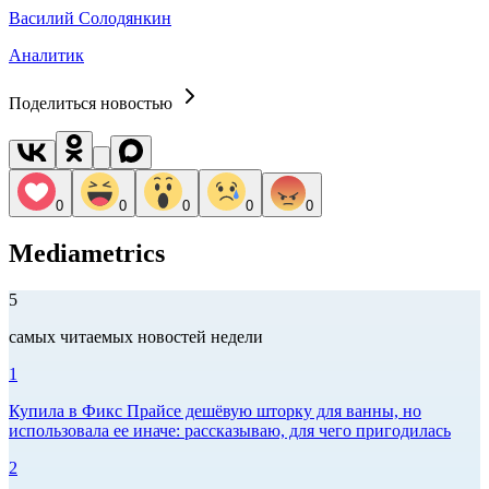
Василий Солодянкин
Аналитик
Поделиться новостью
0
0
0
0
0
Mediametrics
5
самых читаемых новостей недели
1
Купила в Фикс Прайсе дешёвую шторку для ванны, но
использовала ее иначе: рассказываю, для чего пригодилась
2