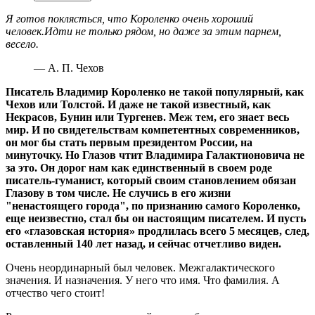
Я готов поклясться, что Короленко очень хороший
человек.
Идти не только рядом, но даже за этим парнем,
весело.
— А. П. Чехов
Писатель Владимир Короленко не такой популярный, как
Чехов или Толстой. И даже не такой известный, как
Некрасов, Бунин или Тургенев.
Меж тем, его знает весь
мир. И по свидетельствам компетентных современников,
он мог бы стать первым президентом России, на
минуточку. Но Глазов чтит Владимира Галактионовича не
за это. Он дорог нам как единственный в своем роде
писатель-гуманист, который своим становлением обязан
Глазову в том числе. Не случись в его жизни
"ненастоящего города", по признанию самого Короленко,
еще неизвестно, стал бы он настоящим писателем. И пусть
его «глазовская история» продлилась всего 5 месяцев, след,
оставленный 140 лет назад, и сейчас отчетливо виден.
Очень неординарный был человек. Межгалактического
значения. И назначения. У него что имя. Что фамилия. А
отчество чего стоит!