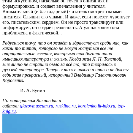
этим искусством, насколько он точен в описаниях и
формулировках, и создает впечатления у читателя.
Внимательный (и благодарный) читатель смотрит глазами
писателя. Слышит его ушами. И даже, если повезет, чувствует
его, писательским, сердцем. Он не просто транслирует или
информирует, он создает реальность. А уж насколько она
приближена к фактической...
Радуешься тому, что он живёт и здравствует среди нас, как
какой-то титан, которого не могут коснуться все те
отрицательные явления, которыми так богата наша
нынешняя литература и жизнь. Когда жил Л. Н. Толстой,
мне лично не страшно было за всё то, что творилось в
русской литературе. Теперь я тоже никого и ничего не боюсь:
ведь жив прекрасный, непорочный Владимир Галактионович
Короленко.
— И. А. Бунин
По материалам Википедии и
сайтов:
glazovmuseum.ru
,
ruskline.ru
,
korolenko.lit-info.ru
,
top-
knig.ru
.