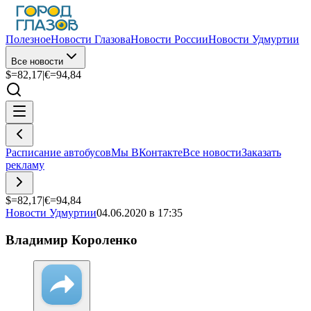
Полезное
Новости Глазова
Новости России
Новости Удмуртии
Все новости
$=
82,17
|
€=
94,84
Расписание автобусов
Мы ВКонтакте
Все новости
Заказать
рекламу
$=
82,17
|
€=
94,84
Новости Удмуртии
04.06.2020 в 17:35
Владимир Короленко