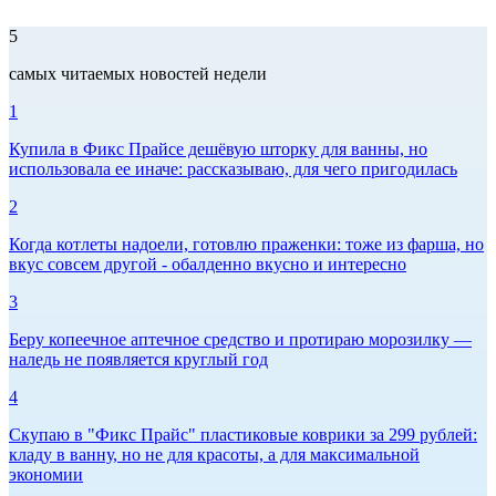
5
самых читаемых новостей недели
1
Купила в Фикс Прайсе дешёвую шторку для ванны, но
использовала ее иначе: рассказываю, для чего пригодилась
2
Когда котлеты надоели, готовлю праженки: тоже из фарша, но
вкус совсем другой - обалденно вкусно и интересно
3
Беру копеечное аптечное средство и протираю морозилку —
наледь не появляется круглый год
4
Скупаю в "Фикс Прайс" пластиковые коврики за 299 рублей:
кладу в ванну, но не для красоты, а для максимальной
экономии