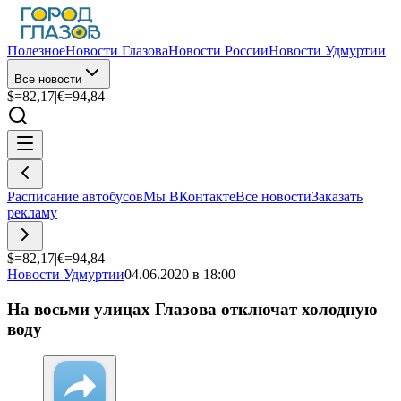
Полезное
Новости Глазова
Новости России
Новости Удмуртии
Все новости
$=
82,17
|
€=
94,84
Расписание автобусов
Мы ВКонтакте
Все новости
Заказать
рекламу
$=
82,17
|
€=
94,84
Новости Удмуртии
04.06.2020 в 18:00
На восьми улицах Глазова отключат холодную
воду