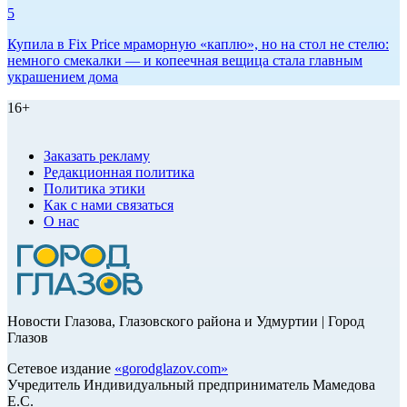
5
Купила в Fix Price мраморную «каплю», но на стол не стелю:
немного смекалки — и копеечная вещица стала главным
украшением дома
16+
Заказать рекламу
Редакционная политика
Политика этики
Как с нами связаться
О нас
Новости Глазова, Глазовского района и Удмуртии | Город
Глазов
Сетевое издание
«
gorodglazov.com
»
Учредитель Индивидуальный предприниматель Мамедова
Е.С.