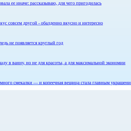
ала ее иначе: рассказываю, для чего пригодилась
кус совсем другой - обалденно вкусно и интересно
едь не появляется круглый год
аду в ванну, но не для красоты, а для максимальной экономии
 немного смекалки — и копеечная вещица стала главным украшен