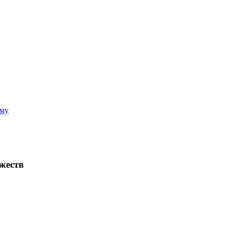
аму
жеств