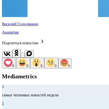
Василий Солодянкин
Аналитик
Поделиться новостью
0
0
0
0
0
Mediametrics
5
самых читаемых новостей недели
1