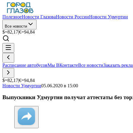
Полезное
Новости Глазова
Новости России
Новости Удмуртии
Все новости
$=
82,17
|
€=
94,84
Расписание автобусов
Мы ВКонтакте
Все новости
Заказать рекл
$=
82,17
|
€=
94,84
Новости Удмуртии
05.06.2020 в 15:00
Выпускники Удмуртии получат аттестаты без тор