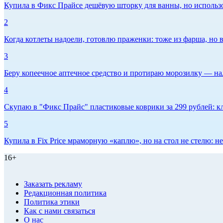
Купила в Фикс Прайсе дешёвую шторку для ванны, но использов
2
Когда котлеты надоели, готовлю праженки: тоже из фарша, но в
3
Беру копеечное аптечное средство и протираю морозилку — нал
4
Скупаю в "Фикс Прайс" пластиковые коврики за 299 рублей: кл
5
Купила в Fix Price мраморную «каплю», но на стол не стелю:
16+
Заказать рекламу
Редакционная политика
Политика этики
Как с нами связаться
О нас