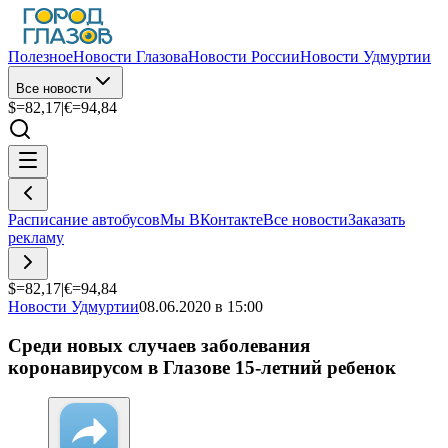
Полезное
Новости Глазова
Новости России
Новости Удмуртии
Все новости
$=
82,17
|
€=
94,84
Расписание автобусов
Мы ВКонтакте
Все новости
Заказать
рекламу
$=
82,17
|
€=
94,84
Новости Удмуртии
08.06.2020 в 15:00
Среди новых случаев заболевания
коронавирусом в Глазове 15-летний ребенок