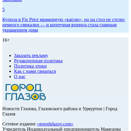
5
Купила в Fix Price мраморную «каплю», но на стол не стелю:
немного смекалки — и копеечная вещица стала главным
украшением дома
16+
Заказать рекламу
Редакционная политика
Политика этики
Как с нами связаться
О нас
Новости Глазова, Глазовского района и Удмуртии | Город
Глазов
Сетевое издание
«
gorodglazov.com
»
Учредитель Индивидуальный предприниматель Мамедова