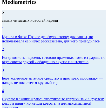
Mediametrics
5
самых читаемых новостей недели
1
Купила в Фикс Прайсе дешёвую шторку для ванны, но
использовала ее иначе: рассказываю, для чего пригодилась
2
Когда котлеты надоели, готовлю праженки: тоже из фарша, но
вкус совсем другой - обалденно вкусно и интересно
3
Беру копеечное аптечное средство и протираю морозилку —
наледь не появляется круглый год
4
Скупаю в "Фикс Прайс" пластиковые коврики за 299 рублей:
кладу в ванну, но не для красоты, а для максимальной
экономии