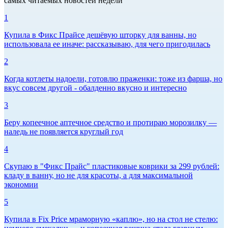
самых читаемых новостей недели
1
Купила в Фикс Прайсе дешёвую шторку для ванны, но
использовала ее иначе: рассказываю, для чего пригодилась
2
Когда котлеты надоели, готовлю праженки: тоже из фарша, но
вкус совсем другой - обалденно вкусно и интересно
3
Беру копеечное аптечное средство и протираю морозилку —
наледь не появляется круглый год
4
Скупаю в "Фикс Прайс" пластиковые коврики за 299 рублей:
кладу в ванну, но не для красоты, а для максимальной
экономии
5
Купила в Fix Price мраморную «каплю», но на стол не стелю: