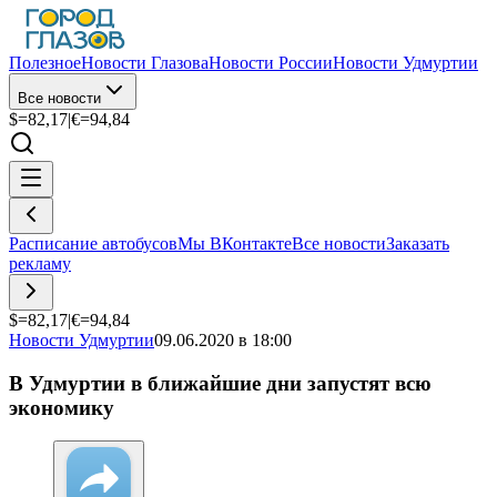
Полезное
Новости Глазова
Новости России
Новости Удмуртии
Все новости
$=
82,17
|
€=
94,84
Расписание автобусов
Мы ВКонтакте
Все новости
Заказать
рекламу
$=
82,17
|
€=
94,84
Новости Удмуртии
09.06.2020 в 18:00
В Удмуртии в ближайшие дни запустят всю
экономику