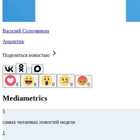
Василий Солодянкин
Аналитик
Поделиться новостью
0
0
0
0
0
Mediametrics
5
самых читаемых новостей недели
1