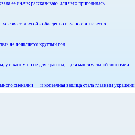
ала ее иначе: рассказываю, для чего пригодилась
кус совсем другой - обалденно вкусно и интересно
едь не появляется круглый год
аду в ванну, но не для красоты, а для максимальной экономии
 немного смекалки — и копеечная вещица стала главным украшен