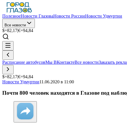
Полезное
Новости Глазова
Новости России
Новости Удмуртии
Все новости
$=
82,17
|
€=
94,84
Расписание автобусов
Мы ВКонтакте
Все новости
Заказать рекл
$=
82,17
|
€=
94,84
Новости Удмуртии
11.06.2020 в 11:00
Почти 800 человек находятся в Глазове под набл