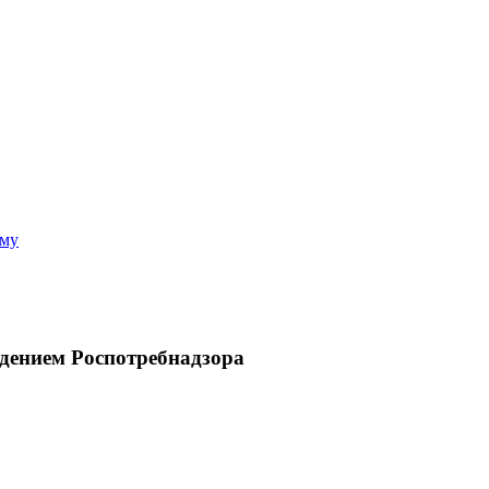
аму
юдением Роспотребнадзора