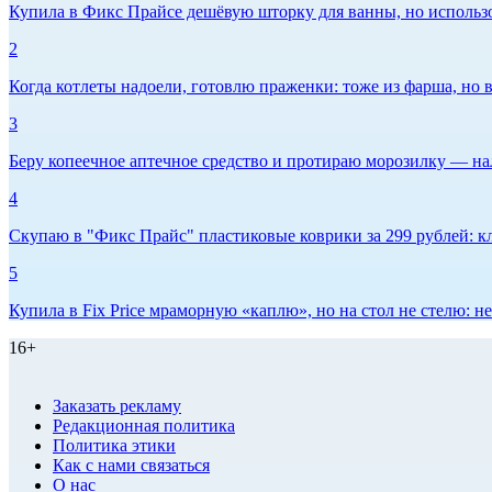
Купила в Фикс Прайсе дешёвую шторку для ванны, но использов
2
Когда котлеты надоели, готовлю праженки: тоже из фарша, но в
3
Беру копеечное аптечное средство и протираю морозилку — нал
4
Скупаю в "Фикс Прайс" пластиковые коврики за 299 рублей: кл
5
Купила в Fix Price мраморную «каплю», но на стол не стелю:
16+
Заказать рекламу
Редакционная политика
Политика этики
Как с нами связаться
О нас