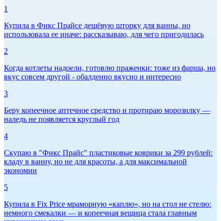
1
Купила в Фикс Прайсе дешёвую шторку для ванны, но
использовала ее иначе: рассказываю, для чего пригодилась
2
Когда котлеты надоели, готовлю праженки: тоже из фарша, но
вкус совсем другой - обалденно вкусно и интересно
3
Беру копеечное аптечное средство и протираю морозилку —
наледь не появляется круглый год
4
Скупаю в "Фикс Прайс" пластиковые коврики за 299 рублей:
кладу в ванну, но не для красоты, а для максимальной
экономии
5
Купила в Fix Price мраморную «каплю», но на стол не стелю:
немного смекалки — и копеечная вещица стала главным