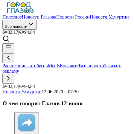
Полезное
Новости Глазова
Новости России
Новости Удмуртии
Все новости
$=
82,17
|
€=
94,84
Расписание автобусов
Мы ВКонтакте
Все новости
Заказать
рекламу
$=
82,17
|
€=
94,84
Новости Удмуртии
12.06.2020 в 07:30
О чем говорит Глазов 12 июня