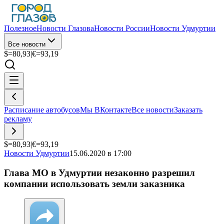
Полезное
Новости Глазова
Новости России
Новости Удмуртии
Все новости
$=
80,93
|
€=
93,19
Расписание автобусов
Мы ВКонтакте
Все новости
Заказать
рекламу
$=
80,93
|
€=
93,19
Новости Удмуртии
15.06.2020 в 17:00
Глава МО в Удмуртии незаконно разрешил
компании использовать земли заказника