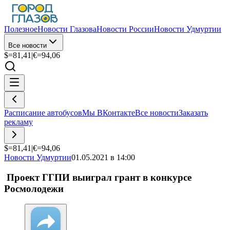
Полезное
Новости Глазова
Новости России
Новости Удмуртии
Все новости
$=
81,41
|
€=
94,06
Расписание автобусов
Мы ВКонтакте
Все новости
Заказать
рекламу
$=
81,41
|
€=
94,06
Новости Удмуртии
01.05.2021 в 14:00
Проект ГГПИ выиграл грант в конкурсе
Росмолодежи