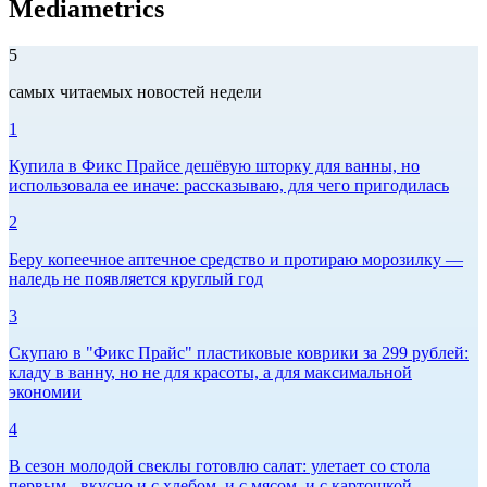
Mediametrics
5
самых читаемых новостей недели
1
Купила в Фикс Прайсе дешёвую шторку для ванны, но
использовала ее иначе: рассказываю, для чего пригодилась
2
Беру копеечное аптечное средство и протираю морозилку —
наледь не появляется круглый год
3
Скупаю в "Фикс Прайс" пластиковые коврики за 299 рублей:
кладу в ванну, но не для красоты, а для максимальной
экономии
4
В сезон молодой свеклы готовлю салат: улетает со стола
первым - вкусно и с хлебом, и с мясом, и с картошкой