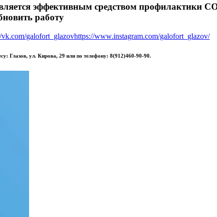
является эффективным средством профилактики C
бновить работу
//vk.com/galofort_glazov
https://www.instagram.com/galofort_glazov/
у: Глазов, ул. Кирова, 29 или по телефону: 8(912)460-90-90.