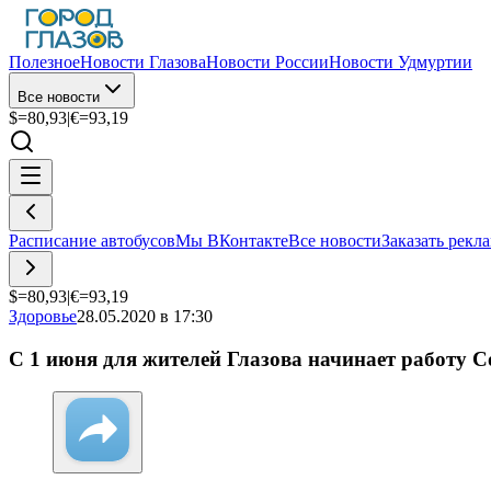
Полезное
Новости Глазова
Новости России
Новости Удмуртии
Все новости
$=
80,93
|
€=
93,19
Расписание автобусов
Мы ВКонтакте
Все новости
Заказать рекл
$=
80,93
|
€=
93,19
Здоровье
28.05.2020 в 17:30
С 1 июня для жителей Глазова начинает работу 