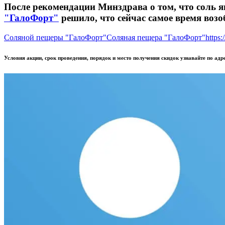
После рекомендации Минздрава о том, что соль 
"ГалоФорт"
решило, что сейчас самое время возо
Соляной пещеры "ГалоФорт"
Соляная пещера "ГалоФорт"
https:
Условия акции, срок проведения, порядок и место получения скидок узнавайте по адрес