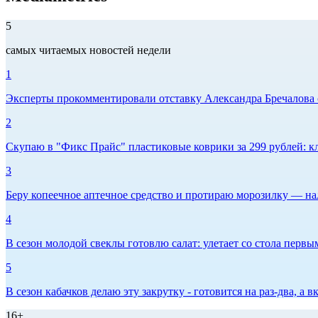
5
самых читаемых новостей недели
1
Эксперты прокомментировали отставку Александра Бречалова 
2
Скупаю в "Фикс Прайс" пластиковые коврики за 299 рублей: кл
3
Беру копеечное аптечное средство и протираю морозилку — нал
4
В сезон молодой свеклы готовлю салат: улетает со стола первым
5
В сезон кабачков делаю эту закрутку - готовится на раз-два, а
16+