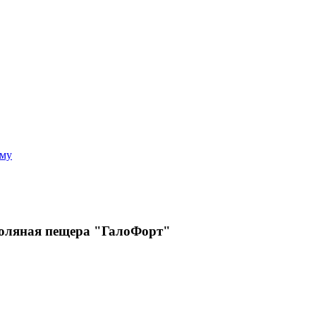
аму
Соляная пещера "ГалоФорт"