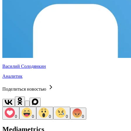
Василий Солодянкин
Аналитик
Поделиться новостью
0
0
0
0
0
Mediametrics