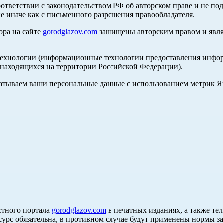
оответствии с законодательством РФ об авторском праве и не по
е иначе как с письменного разрешения правообладателя.
ора на сайте
gorodglazov.com
защищены авторским правом и явля
хнологии (информационные технологии предоставления информа
, находящихся на территории Российской Федерации).
абатываем ваши персональные данные с использованием метрик 
в
стного портала
gorodglazov.com
в печатных изданиях, а также те
сурс обязательна, в противном случае будут применены нормы з