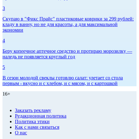
3
Скупаю в "Фикс Прайс" пластиковые коврики за 299 рублей:
кладу в ванну, но не для красоты, а для максимальной
экономии
4
Беру копеечное аптечное средство и протираю морозилку —
наледь не появляется круглый год
5
В сезон молодой свеклы готовлю салат: улетает со стола
первым - вкусно и с хлебом, и с мясом, и с картошкой
16+
Заказать рекламу
Редакционная политика
Политика этики
Как с нами связаться
О нас