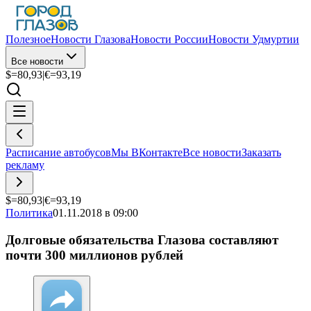
Полезное
Новости Глазова
Новости России
Новости Удмуртии
Все новости
$=
80,93
|
€=
93,19
Расписание автобусов
Мы ВКонтакте
Все новости
Заказать
рекламу
$=
80,93
|
€=
93,19
Политика
01.11.2018 в 09:00
Долговые обязательства Глазова составляют
почти 300 миллионов рублей