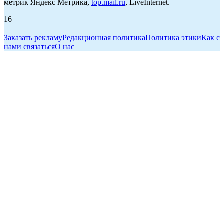
метрик Яндекс Метрика,
top.mail.ru
, LiveInternet.
16+
Заказать рекламу
Редакционная политика
Политика этики
Как с
нами связаться
О нас