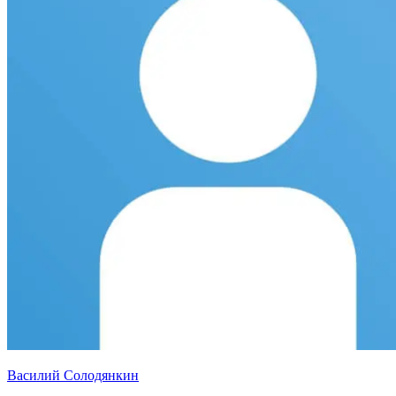
Василий Солодянкин