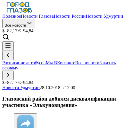
Полезное
Новости Глазова
Новости России
Новости Удмуртии
Все новости
$=
82,17
|
€=
94,84
Расписание автобусов
Мы ВКонтакте
Все новости
Заказать
рекламу
$=
82,17
|
€=
94,84
Новости Удмуртии
28.10.2018 в 12:00
Глазовский район добился дисквалификации
участника «Элькуновидения»