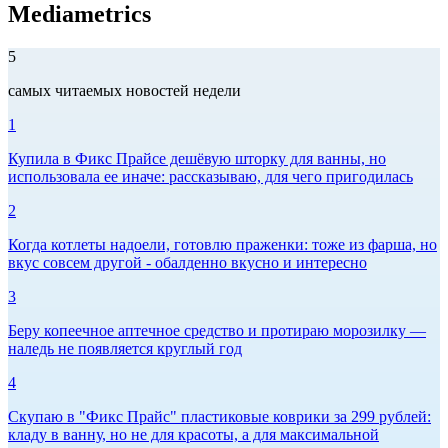
Mediametrics
5
самых читаемых новостей недели
1
Купила в Фикс Прайсе дешёвую шторку для ванны, но
использовала ее иначе: рассказываю, для чего пригодилась
2
Когда котлеты надоели, готовлю праженки: тоже из фарша, но
вкус совсем другой - обалденно вкусно и интересно
3
Беру копеечное аптечное средство и протираю морозилку —
наледь не появляется круглый год
4
Скупаю в "Фикс Прайс" пластиковые коврики за 299 рублей:
кладу в ванну, но не для красоты, а для максимальной