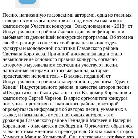
Песню, написанную глазовскими авторами, одна из главных
фаворитов конкурса представила под именем ижевского
композитора
Участник конкурса "Элькуновидение - 2018» от
Индустриального района Ижевска дисквалифицирован и
выбывает из дальнейшей конкурсной программы. Об этом на
своей странице в соцсетях сообщила начальник отдела
культуры и молодежной политики Глазовского района
Светлана Коротаева. Причиной дисквалификации стало
невыполнение основного правила конкурса, согласно
которому в музыкальном состязании участвуют песни,
написанные авторами из того же района, который
представляет исполнитель. - В заявке, поданной от
Индустриального района и заверенной отделением "Удмурт
Кенеш" Индустриального района, в качестве авторов песни
«Шулдыр азьын» были указаны поэт Владимир Корепанов и
композитор Сергей Черезов. В адрес оргкомитета конкурса
поступила претензия от Глазовского района, в которой
опровергалась информация об авторах песни, указанных в
заявке, и назывались имена настоящих авторов - это
уроженцы Глазовского района Геннадий Матвеев и Валерий
Корепанов, - отмечается в сообщении. Оргкомитет обратился
за экспертным мнением к председателю Союза композиторов
Удмуртии Марине Ходыревой. Она подтвердила тот факт, что